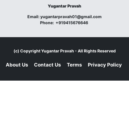
Yugantar Pravah
Email:
yugantarpravah01@gmail.com
Phone:
+919415676646
(c) Copyright
Yugantar Pravah
- All Rights Reserved
About Us
Contact Us
Terms
Privacy Policy