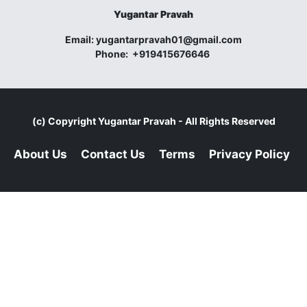
Yugantar Pravah
Email:
yugantarpravah01@gmail.com
Phone:
+919415676646
(c) Copyright
Yugantar Pravah
- All Rights Reserved
About Us
Contact Us
Terms
Privacy Policy