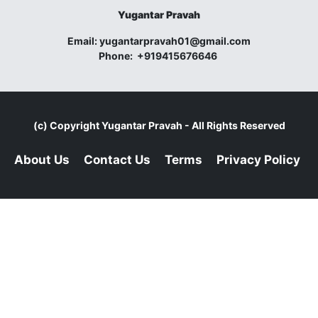
Yugantar Pravah
Email:
yugantarpravah01@gmail.com
Phone:
+919415676646
(c) Copyright
Yugantar Pravah
- All Rights Reserved
About Us
Contact Us
Terms
Privacy Policy