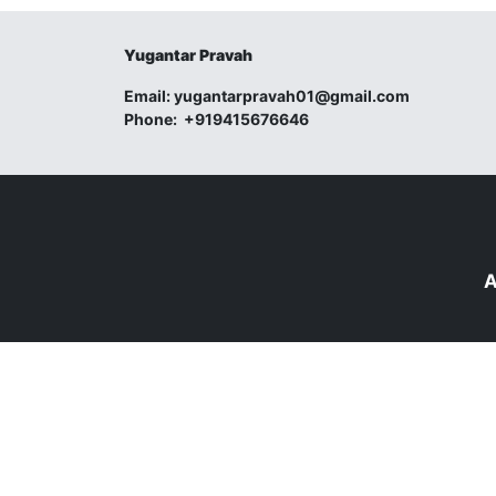
Yugantar Pravah
Email:
yugantarpravah01@gmail.com
Phone:
+919415676646
A