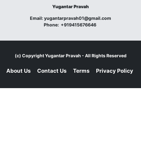
Yugantar Pravah
Email:
yugantarpravah01@gmail.com
Phone:
+919415676646
(c) Copyright
Yugantar Pravah
- All Rights Reserved
About Us
Contact Us
Terms
Privacy Policy