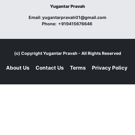
Yugantar Pravah
Email:
yugantarpravah01@gmail.com
Phone:
+919415676646
(c) Copyright
Yugantar Pravah
- All Rights Reserved
About Us
Contact Us
Terms
Privacy Policy