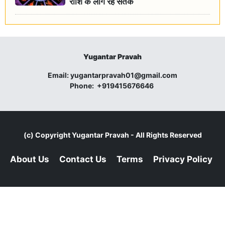
राशि के लोग रहें सतर्क
Yugantar Pravah
Email:
yugantarpravah01@gmail.com
Phone:
+919415676646
(c) Copyright
Yugantar Pravah
- All Rights Reserved
About Us
Contact Us
Terms
Privacy Policy