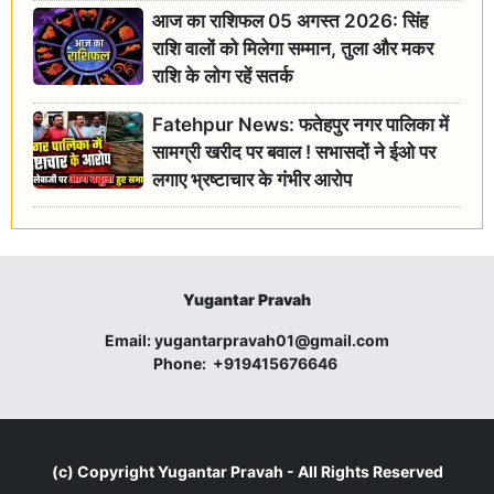
आज का राशिफल 05 अगस्त 2026: सिंह
राशि वालों को मिलेगा सम्मान, तुला और मकर
राशि के लोग रहें सतर्क
Fatehpur News: फतेहपुर नगर पालिका में
सामग्री खरीद पर बवाल ! सभासदों ने ईओ पर
लगाए भ्रष्टाचार के गंभीर आरोप
Yugantar Pravah
Email:
yugantarpravah01@gmail.com
Phone:
+919415676646
(c) Copyright
Yugantar Pravah
- All Rights Reserved