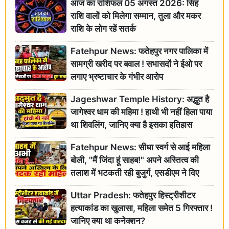
आज का राशिफल 05 अगस्त 2026: सिंह
राशि वालों को मिलेगा सम्मान, तुला और मकर
राशि के लोग रहें सतर्क
Fatehpur News: फतेहपुर नगर पालिका में
सामग्री खरीद पर बवाल ! सभासदों ने ईओ पर
लगाए भ्रष्टाचार के गंभीर आरोप
Jageshwar Temple History: अद्भुत है
जागेश्वर धाम की महिमा ! हाथी भी नहीं हिला पाया
था शिवलिंग, जानिए क्या है इसका इतिहास
Fatehpur News: सीधा स्वर्ग से आई महिला
बोली, "मैं जिंदा हूं साहब!" अपने अस्तित्व की
तलाश में भटकती रही बुजुर्ग, एसडीएम ने दिए
जांच के आदेश
Uttar Pradesh: फतेहपुर हिस्ट्रीशीटर
हत्याकांड का खुलासा, महिला समेत 5 गिरफ्तार !
जानिए क्या था कनेक्शन?