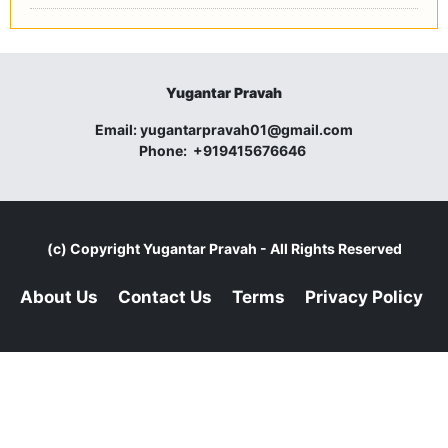
Yugantar Pravah
Email:
yugantarpravah01@gmail.com
Phone:
+919415676646
(c) Copyright
Yugantar Pravah
- All Rights Reserved
About Us
Contact Us
Terms
Privacy Policy