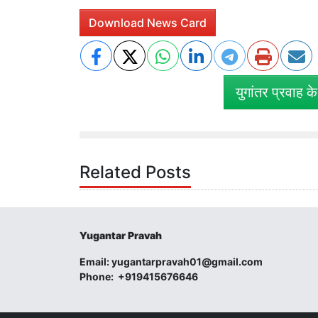
Download News Card
युगांतर प्रवाह क
Related Posts
Yugantar Pravah
Email:
yugantarpravah01@gmail.com
Phone:
+919415676646