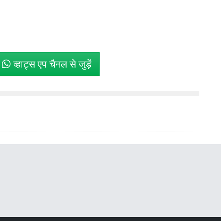
े
व्हाट्स एप चैनल से जुड़ें