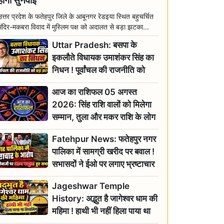
होगी सुनवाई
उत्तर प्रदेश के फतेहपुर जिले के आबूनगर रेडइया स्थित बहुचर्चित
मंदिर-मकबरा विवाद में मुस्लिम पक्ष को अदालत से बड़ा झटका...
Uttar Pradesh: बसपा के
इकलौते विधायक उमाशंकर सिंह का
निधन ! पूर्वांचल की राजनीति को
बड़ा झटका, योगी ने जताया दुःख
आज का राशिफल 05 अगस्त
2026: सिंह राशि वालों को मिलेगा
सम्मान, तुला और मकर राशि के लोग
रहें सतर्क
Fatehpur News: फतेहपुर नगर
पालिका में सामग्री खरीद पर बवाल !
सभासदों ने ईओ पर लगाए भ्रष्टाचार
के गंभीर आरोप
Jageshwar Temple
History: अद्भुत है जागेश्वर धाम की
महिमा ! हाथी भी नहीं हिला पाया था
शिवलिंग, जानिए क्या है इसका