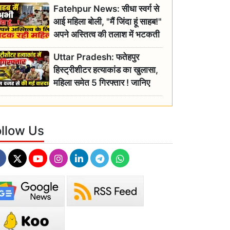
Fatehpur News: सीधा स्वर्ग से
इतिहास
आई महिला बोली, "मैं जिंदा हूं साहब!"
अपने अस्तित्व की तलाश में भटकती
रही बुजुर्ग, एसडीएम ने दिए जांच के
Uttar Pradesh: फतेहपुर
आदेश
हिस्ट्रीशीटर हत्याकांड का खुलासा,
महिला समेत 5 गिरफ्तार ! जानिए
क्या था कनेक्शन?
ollow Us