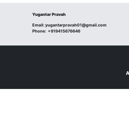
Yugantar Pravah
Email:
yugantarpravah01@gmail.com
Phone:
+919415676646
A