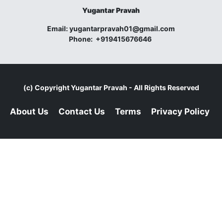
Yugantar Pravah
Email:
yugantarpravah01@gmail.com
Phone:
+919415676646
(c) Copyright
Yugantar Pravah
- All Rights Reserved
About Us
Contact Us
Terms
Privacy Policy