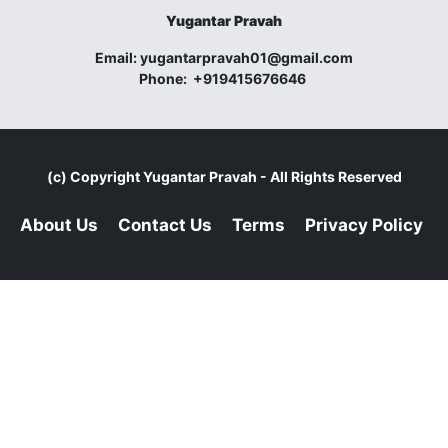
Yugantar Pravah
Email:
yugantarpravah01@gmail.com
Phone:
+919415676646
(c) Copyright
Yugantar Pravah
- All Rights Reserved
About Us
Contact Us
Terms
Privacy Policy