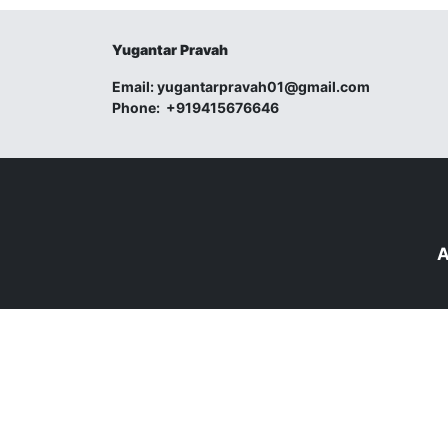
Yugantar Pravah
Email:
yugantarpravah01@gmail.com
Phone:
+919415676646
A