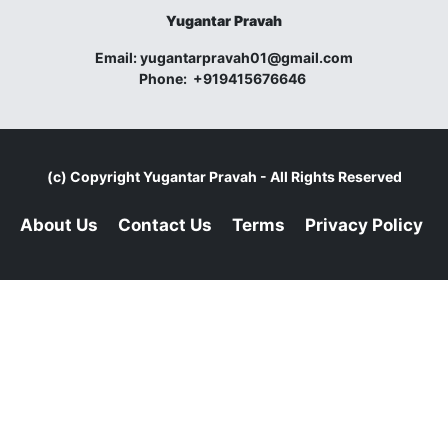
Yugantar Pravah
Email:
yugantarpravah01@gmail.com
Phone:
+919415676646
(c) Copyright
Yugantar Pravah
- All Rights Reserved
About Us
Contact Us
Terms
Privacy Policy