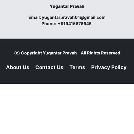
Yugantar Pravah
Email:
yugantarpravah01@gmail.com
Phone:
+919415676646
(c) Copyright
Yugantar Pravah
- All Rights Reserved
About Us
Contact Us
Terms
Privacy Policy