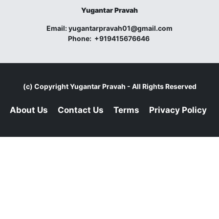
Yugantar Pravah
Email:
yugantarpravah01@gmail.com
Phone:
+919415676646
(c) Copyright
Yugantar Pravah
- All Rights Reserved
About Us
Contact Us
Terms
Privacy Policy