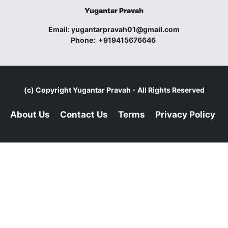
Yugantar Pravah
Email:
yugantarpravah01@gmail.com
Phone:
+919415676646
(c) Copyright
Yugantar Pravah
- All Rights Reserved
About Us
Contact Us
Terms
Privacy Policy