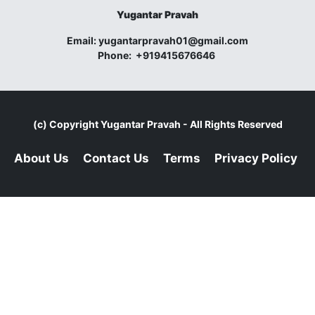
Yugantar Pravah
Email:
yugantarpravah01@gmail.com
Phone:
+919415676646
(c) Copyright
Yugantar Pravah
- All Rights Reserved
About Us
Contact Us
Terms
Privacy Policy