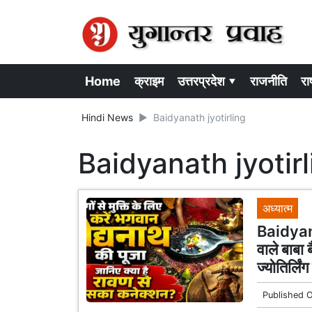
Home
क्राइम
उत्तरप्रदेश ▾
राजनीति
राष
Hindi News
Baidyanath jyotirling
Baidyanath jyotirl
अध्यात्म
Baidyana
वाले बाबा 
ज्योतिर्लिं
Published 