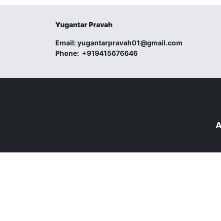
Yugantar Pravah
Email:
yugantarpravah01@gmail.com
Phone:
+919415676646
A