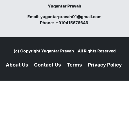
Yugantar Pravah
Email:
yugantarpravah01@gmail.com
Phone:
+919415676646
(c) Copyright
Yugantar Pravah
- All Rights Reserved
About Us
Contact Us
Terms
Privacy Policy