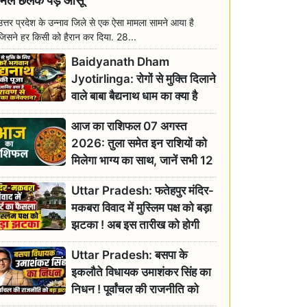
मिल छलक पड़े आंसू
उत्तर प्रदेश के उन्नाव जिले से एक ऐसा मामला सामने आया है
जिसने हर किसी को हैरान कर दिया. 28...
Baidyanath Dham
Jyotirlinga: रोगों से मुक्ति दिलाने
वाले बाबा बैद्यनाथ धाम का क्या है
रावण से संबंध? जानिए ज्योतिर्लिंग की
आज का राशिफल 07 अगस्त
महिमा
2026: तुला समेत इन राशियों को
मिलेगा भाग्य का साथ, जानें सभी 12
राशियों का दैनिक भाग्यफल
Uttar Pradesh: फतेहपुर मंदिर-
मकबरा विवाद में मुस्लिम पक्ष को बड़ा
झटका ! अब इस तारीख को होगी
सुनवाई
Uttar Pradesh: बसपा के
इकलौते विधायक उमाशंकर सिंह का
निधन ! पूर्वांचल की राजनीति को
बड़ा झटका, योगी ने जताया दुःख