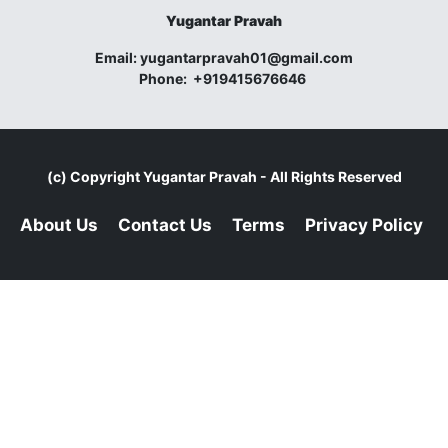
Yugantar Pravah
Email:
yugantarpravah01@gmail.com
Phone:
+919415676646
(c) Copyright
Yugantar Pravah
- All Rights Reserved
About Us
Contact Us
Terms
Privacy Policy