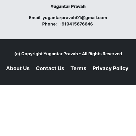
Yugantar Pravah
Email:
yugantarpravah01@gmail.com
Phone:
+919415676646
(c) Copyright
Yugantar Pravah
- All Rights Reserved
About Us
Contact Us
Terms
Privacy Policy