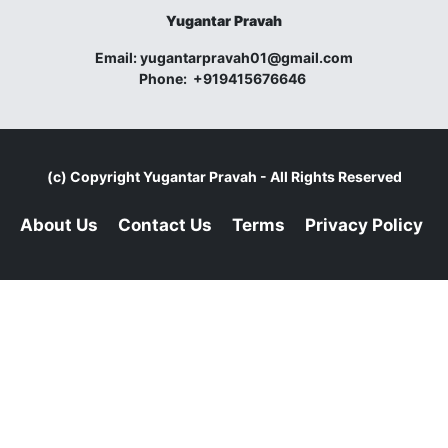
Yugantar Pravah
Email:
yugantarpravah01@gmail.com
Phone:
+919415676646
(c) Copyright
Yugantar Pravah
- All Rights Reserved
About Us
Contact Us
Terms
Privacy Policy