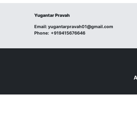
Yugantar Pravah
Email:
yugantarpravah01@gmail.com
Phone:
+919415676646
A