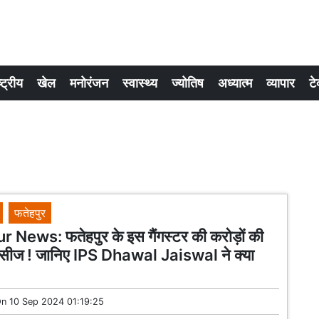
्ट्रीय
खेल
मनोरंजन
स्वास्थ्य
ज्योतिष
अध्यात्म
व्यापार
टे
फतेहपुर
 News: फतेहपुर के इस गैंगस्टर की करोड़ों की
ुई सीज ! जानिए IPS Dhawal Jaiswal ने क्या
On
10 Sep 2024 01:19:25