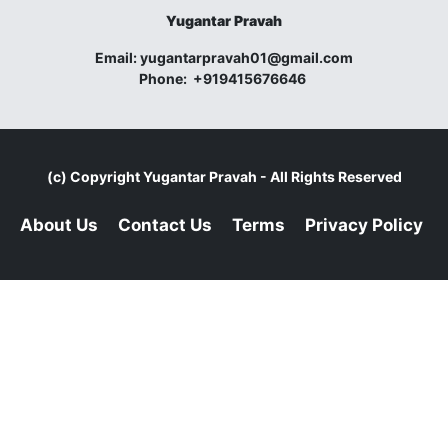
Yugantar Pravah
Email:
yugantarpravah01@gmail.com
Phone:
+919415676646
(c) Copyright
Yugantar Pravah
- All Rights Reserved
About Us
Contact Us
Terms
Privacy Policy