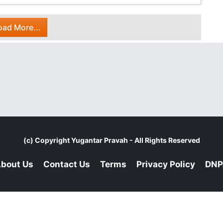
oad More...
(c) Copyright
Yugantar Pravah
- All Rights Reserved
bout Us
Contact Us
Terms
Privacy Policy
DNP