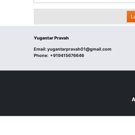
L
Yugantar Pravah
Email:
yugantarpravah01@gmail.com
Phone:
+919415676646
A