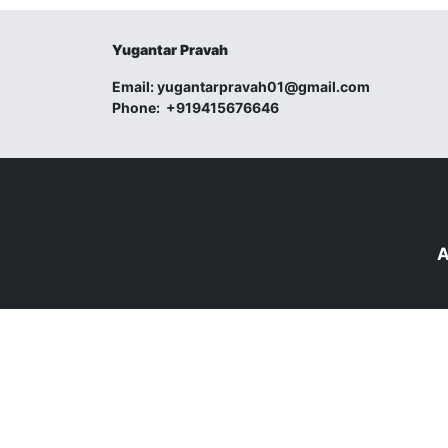
Yugantar Pravah
Email:
yugantarpravah01@gmail.com
Phone:
+919415676646
A