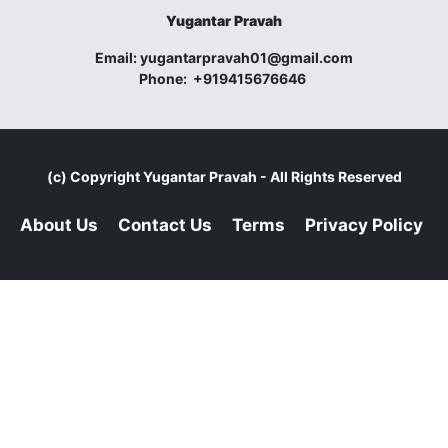
Yugantar Pravah
Email:
yugantarpravah01@gmail.com
Phone:
+919415676646
(c) Copyright
Yugantar Pravah
- All Rights Reserved
About Us
Contact Us
Terms
Privacy Policy