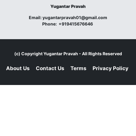
Yugantar Pravah
Email:
yugantarpravah01@gmail.com
Phone:
+919415676646
(c) Copyright
Yugantar Pravah
- All Rights Reserved
About Us
Contact Us
Terms
Privacy Policy