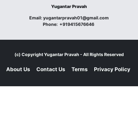
Yugantar Pravah
Email:
yugantarpravah01@gmail.com
Phone:
+919415676646
(c) Copyright
Yugantar Pravah
- All Rights Reserved
About Us
Contact Us
Terms
Privacy Policy