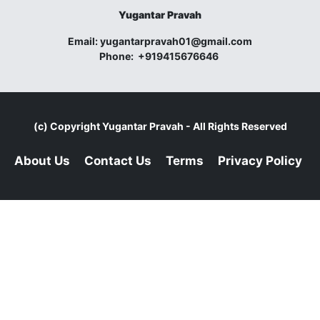
Yugantar Pravah
Email:
yugantarpravah01@gmail.com
Phone:
+919415676646
(c) Copyright
Yugantar Pravah
- All Rights Reserved
About Us
Contact Us
Terms
Privacy Policy