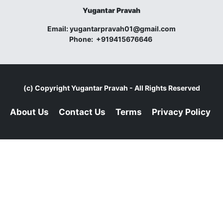
Yugantar Pravah
Email:
yugantarpravah01@gmail.com
Phone:
+919415676646
(c) Copyright
Yugantar Pravah
- All Rights Reserved
About Us
Contact Us
Terms
Privacy Policy