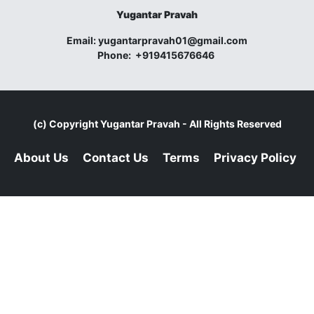
Yugantar Pravah
Email:
yugantarpravah01@gmail.com
Phone:
+919415676646
(c) Copyright
Yugantar Pravah
- All Rights Reserved
About Us
Contact Us
Terms
Privacy Policy