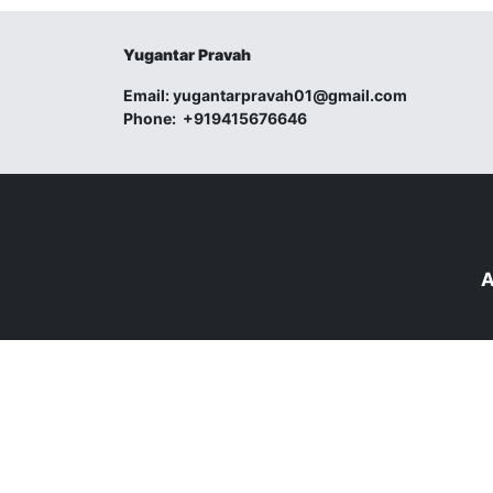
Yugantar Pravah
Email:
yugantarpravah01@gmail.com
Phone:
+919415676646
A