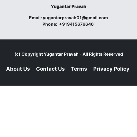
Yugantar Pravah
Email:
yugantarpravah01@gmail.com
Phone:
+919415676646
(c) Copyright
Yugantar Pravah
- All Rights Reserved
About Us
Contact Us
Terms
Privacy Policy