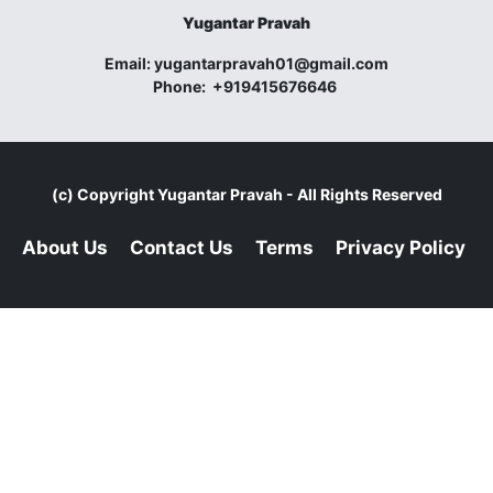
Yugantar Pravah
Email:
yugantarpravah01@gmail.com
Phone:
+919415676646
(c) Copyright
Yugantar Pravah
- All Rights Reserved
About Us
Contact Us
Terms
Privacy Policy