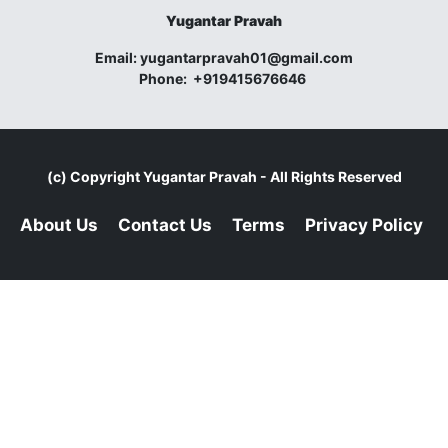
Yugantar Pravah
Email:
yugantarpravah01@gmail.com
Phone:
+919415676646
(c) Copyright
Yugantar Pravah
- All Rights Reserved
About Us
Contact Us
Terms
Privacy Policy