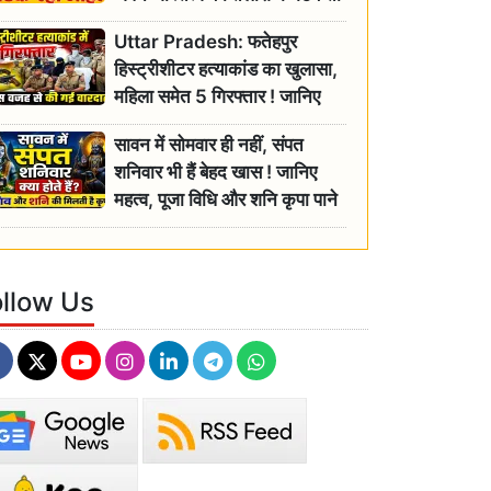
रही बुजुर्ग, एसडीएम ने दिए जांच के
Uttar Pradesh: फतेहपुर
आदेश
हिस्ट्रीशीटर हत्याकांड का खुलासा,
महिला समेत 5 गिरफ्तार ! जानिए
क्या था कनेक्शन?
सावन में सोमवार ही नहीं, संपत
शनिवार भी हैं बेहद खास ! जानिए
महत्व, पूजा विधि और शनि कृपा पाने
के आसान उपाय
ollow Us