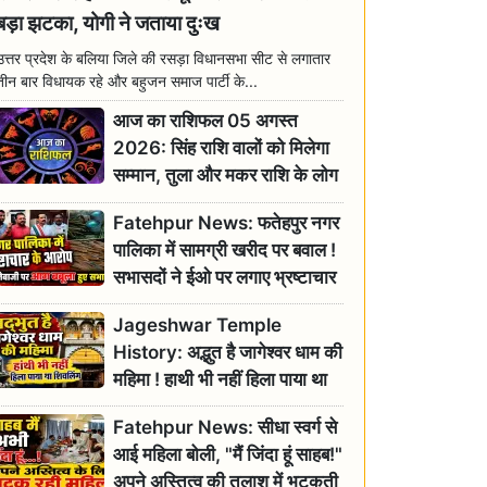
बड़ा झटका, योगी ने जताया दुःख
उत्तर प्रदेश के बलिया जिले की रसड़ा विधानसभा सीट से लगातार
तीन बार विधायक रहे और बहुजन समाज पार्टी के...
आज का राशिफल 05 अगस्त
2026: सिंह राशि वालों को मिलेगा
सम्मान, तुला और मकर राशि के लोग
रहें सतर्क
Fatehpur News: फतेहपुर नगर
पालिका में सामग्री खरीद पर बवाल !
सभासदों ने ईओ पर लगाए भ्रष्टाचार
के गंभीर आरोप
Jageshwar Temple
History: अद्भुत है जागेश्वर धाम की
महिमा ! हाथी भी नहीं हिला पाया था
शिवलिंग, जानिए क्या है इसका
Fatehpur News: सीधा स्वर्ग से
इतिहास
आई महिला बोली, "मैं जिंदा हूं साहब!"
अपने अस्तित्व की तलाश में भटकती