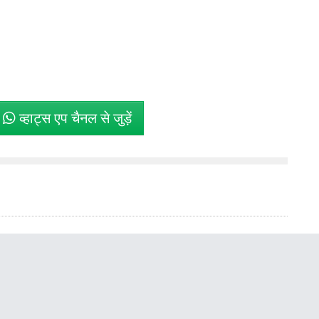
े
व्हाट्स एप चैनल से जुड़ें