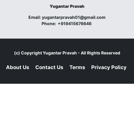
Yugantar Pravah
Email:
yugantarpravah01@gmail.com
Phone:
+919415676646
(c) Copyright
Yugantar Pravah
- All Rights Reserved
About Us
Contact Us
Terms
Privacy Policy