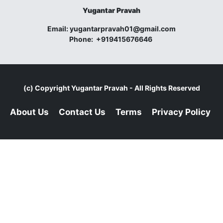
Yugantar Pravah
Email:
yugantarpravah01@gmail.com
Phone:
+919415676646
(c) Copyright
Yugantar Pravah
- All Rights Reserved
About Us
Contact Us
Terms
Privacy Policy