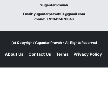
Yugantar Pravah
Email:
yugantarpravah01@gmail.com
Phone:
+919415676646
(c) Copyright
Yugantar Pravah
- All Rights Reserved
About Us
Contact Us
Terms
Privacy Policy