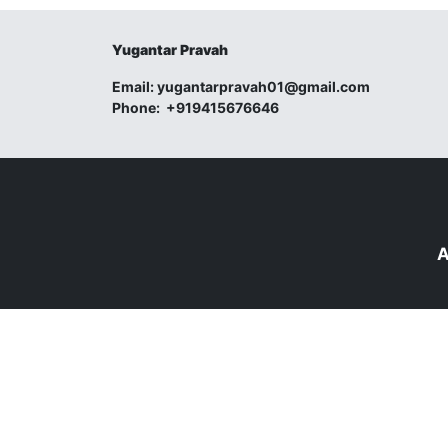
Yugantar Pravah
Email:
yugantarpravah01@gmail.com
Phone:
+919415676646
A