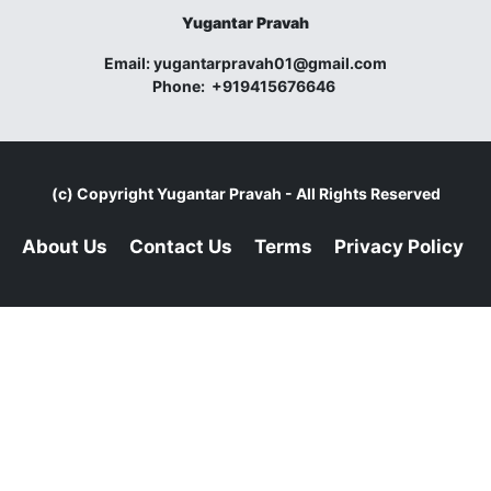
Yugantar Pravah
Email:
yugantarpravah01@gmail.com
Phone:
+919415676646
(c) Copyright
Yugantar Pravah
- All Rights Reserved
About Us
Contact Us
Terms
Privacy Policy