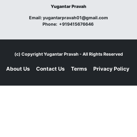
Yugantar Pravah
Email:
yugantarpravah01@gmail.com
Phone:
+919415676646
(c) Copyright
Yugantar Pravah
- All Rights Reserved
About Us
Contact Us
Terms
Privacy Policy