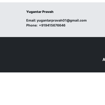
Yugantar Pravah
Email:
yugantarpravah01@gmail.com
Phone:
+919415676646
A