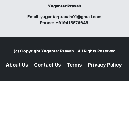
Yugantar Pravah
Email:
yugantarpravah01@gmail.com
Phone:
+919415676646
(c) Copyright
Yugantar Pravah
- All Rights Reserved
About Us
Contact Us
Terms
Privacy Policy