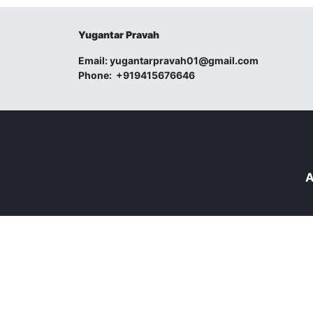
Yugantar Pravah
Email:
yugantarpravah01@gmail.com
Phone:
+919415676646
A