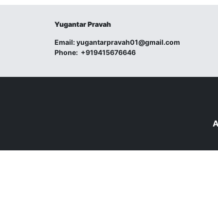
Yugantar Pravah
Email:
yugantarpravah01@gmail.com
Phone:
+919415676646
A